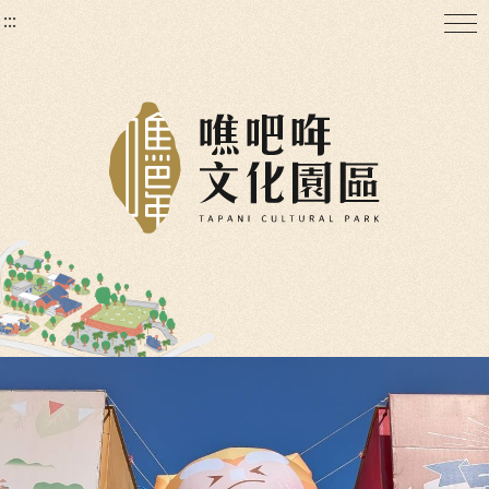
:::
:::